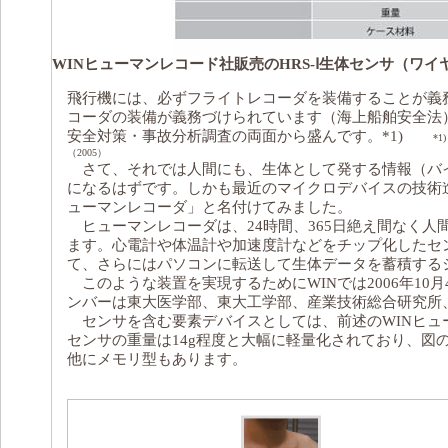
WINヒューマンレコード社販売のHRS-Ⅰ生体センサ（ワイ
飛行機には、必ずフライトレコーダを装備することが義
コーダの装備が義務づけられています（海上船舶安全法
安全対策・事故分析調査の両面から盛んです。*1)
*
（2005）
さて、それでは人間にも、生体として発する情報（バ
になるはずです。しかも最近のマイクロデバイスの技術
ューマンレコーダ」と名付けてみました。
ヒューマンレコーダは、24時間、365日絶え間なく人
ます。心電計や体温計や加速度計などをチップ化したセ
て、さらにはパソコンに転送して生体データを蓄積する
このような装置を実現するためにWINでは2006年1
ンバーは東大医学部、東大工学部、産業技術総合研究所、
センサを含む要素デバイスとしては、前述のWINヒュー
センサの重量は14g程度と大幅に軽量化されており、図の
他にメモリ型もあります。