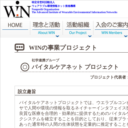
NPO WIN
特定非営利活動法人
ウェアラブル環境情報ネット推進機構
Nonprofit Organization
The Advanced Institute of Wearable Environmental Information Networks
WINの事業プロジェクト
社学連携グループ
バイタルケアネット プロジェクト
プロジェクト代表者
設立趣旨
バイタルケアネットプロジェクトでは、ウエラブルコン
サで人間や環境の情報を取るネイチャーインタフェイス
良質な医療を合理的・効果的に提供するためのバイタル
クシステムを確立することを目的としており、従来ブラ
あった通常時の人間の生体状態を定量的に推定すること