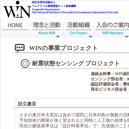
NPO WIN
特定非営利活動法人
ウェアラブル環境情報ネット推進機構
Nonprofit Organization
The Advanced Institute of Wearable Environmental Information Networks
WINの事業プロジェクト
耐震状態センシング プロジェクト
連絡会幹事：WIN副
センシング部会長：
認証評価部会長：豊
再生ビジネス部会長
設立趣旨
さきの東日本大震災は改めて国民に日本列島が無数の活
予知技術の開発が強く望まれると同時に人工物の崩壊を
現在の建築基準法は『設計時基準法』で、完成後のこと