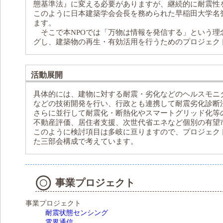
態基準法』に変える必要がありますが、継続的に耐震性
このように日本建築学会会長を務められた早稲田大学名
ます。
そこで本NPOでは「万物は情報を発信する」という理
グし、建築物の再生・有効活用を行うためのプロジェク
活動展開
具体的には、建物に対する耐震・劣化などのヘルスモニ
などの技術開発を行い、行政とも連携して耐震劣化診断
さらに並行して耐震化・断熱化やスマートグリッド化等
不動産評価、居住者支援、次世代省エネなど個別の有望
このように検討項目は多岐に亘りますので、プロジェク
た三部会構成で考えています。
事業プロジェクト
事業プロジェクト
耐震状態センシング
電界通信