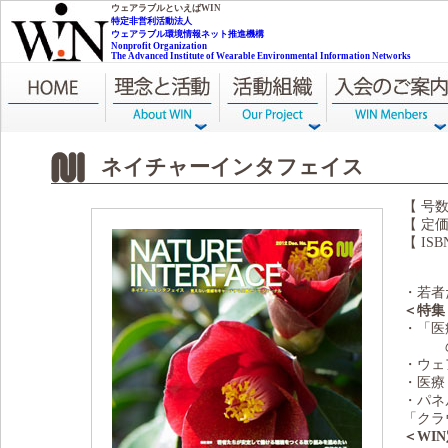
NPO WIN
ウェアラブルといえばWIN
特定非営利活動法人
ウェアラブル環境情報ネット推進機構
Nonprofit Organization
The Advanced Institute of Wearable Environmental Information Networks
ネイチャーインタフェイス
【 号数
【 定価
【 ISB
・若者
＜特集
・「医
の実際
・ウェ
・医療
・パネ
「クラ
＜WI