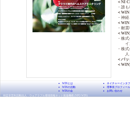
＜NI 
・誰も
＜WIN
・神経
＜WI
・耐震
＜WI
・株式
インタ
・株式
人と自然
＜バッ
＜WI
WINとは
ネイチャーインタ
WINの活動
理事長プロフィー
WINの会
お問い合わせ
特定非営利活動法人 ウェアラブル環境情報ネット推進機構 (NPO WIN)