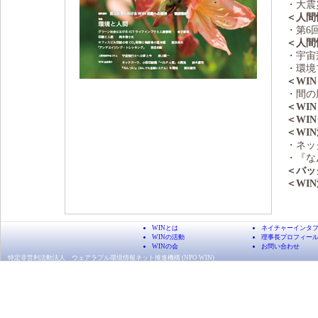
・大震
＜人間
・第6
＜人間
・宇宙
・環境
＜WIN
・間の
＜WIN
＜WI
＜WI
・ネッ
・『な
＜バッ
＜WI
WINとは
ネイチャーインタ
WINの活動
理事長プロフィー
WINの会
お問い合わせ
特定非営利活動法人 ウェアラブル環境情報ネット推進機構 (NPO WIN)