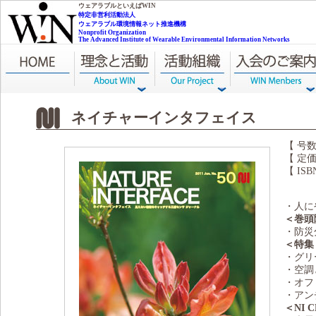
NPO WIN
ウェアラブルといえばWIN
特定非営利活動法人
ウェアラブル環境情報ネット推進機構
Nonprofit Organization
The Advanced Institute of Wearable Environmental Information Networks
ネイチャーインタフェイス
【 号数
【 定価
【 ISB
・人に
＜巻頭
・防災
＜特集
・グリ
・空調
・オフ
・アン
＜NI 