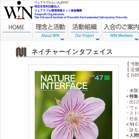
NPO WIN
ウェアラブルといえばWIN
特定非営利活動法人
ウェアラブル環境情報ネット推進機構
Nonprofit Organization
The Advanced Institute of Wearable Environmental Information Networks
ネイチャーインタフェイス
【 号数
【 定価
【 ISB
・来襲
＜特集
・出口
・ウェ
・スト
・社会と
＜NI 
・診る
＜人間