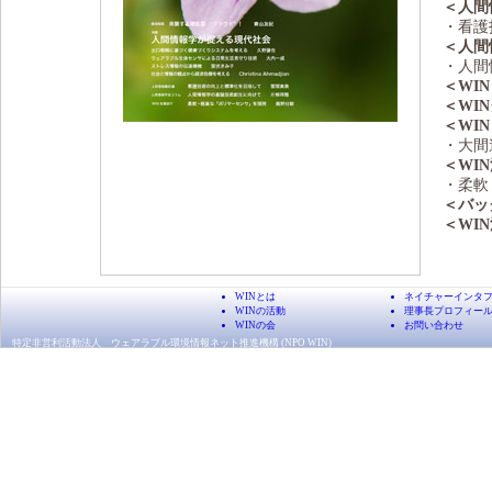
＜人間
・看護
＜人間
・人間
＜WIN
＜WI
＜WIN
・大間
＜WI
・柔軟
＜バッ
＜WI
WINとは
ネイチャーインタ
WINの活動
理事長プロフィー
WINの会
お問い合わせ
特定非営利活動法人 ウェアラブル環境情報ネット推進機構 (NPO WIN)