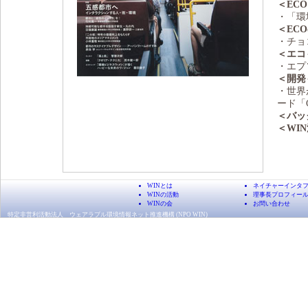
＜ECO
・「環
＜EC
・チョ
＜エコ
・エプ
＜開発
・世界
ード「
＜バッ
＜WI
WINとは
ネイチャーインタ
WINの活動
理事長プロフィー
WINの会
お問い合わせ
特定非営利活動法人 ウェアラブル環境情報ネット推進機構 (NPO WIN)