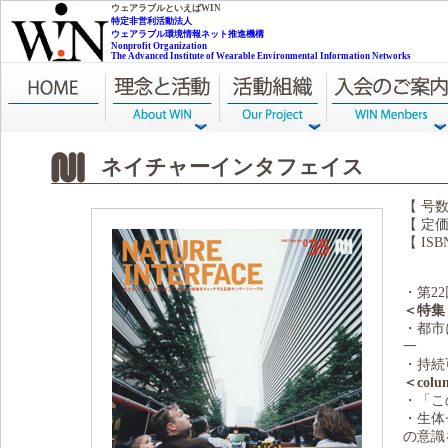
NPO WIN
ウェアラブルといえばWIN
特定非営利活動法人
ウェアラブル環境情報ネット推進機構
Nonprofit Organization
The Advanced Institute of Wearable Environmental Information Networks
ネイチャーインタフェイス
【 号数
【 定価
【 ISB
・第2
＜特集
・都市
一
・持続
＜co
・「こ
・生体
の意識